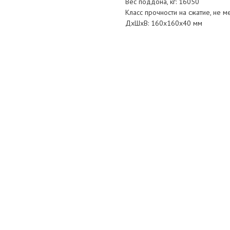
Вес поддона, кг: 16050
Класс прочности на сжатие, не м
ДxШxВ: 160x160x40 мм